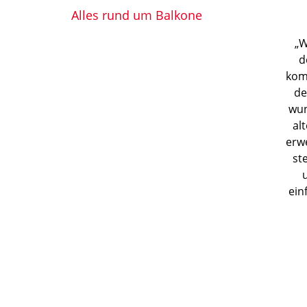
Alles rund um Balkone
„W
d
kom
de
wun
al
erwe
st
ein