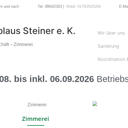
hr und nach
Tel: 08642/263 |
Mobil: 0170/2825269
E-Mai
olaus Steiner e. K.
Wir über uns
häft – Zimmerei
Sanierung
Koordination 
8. bis inkl. 06.09.2026
Betrieb
Zimmerei