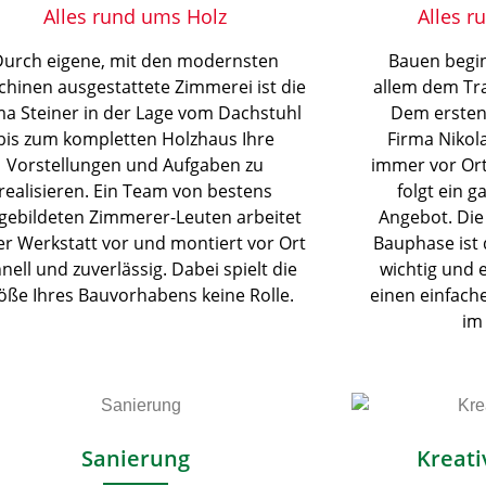
Alles rund ums Holz
Alles 
Durch eigene, mit den modernsten
Bauen begin
hinen ausgestattete Zimmerei ist die
allem dem Tr
ma Steiner in der Lage vom Dachstuhl
Dem ersten 
bis zum kompletten Holzhaus Ihre
Firma Nikol
Vorstellungen und Aufgaben zu
immer vor Ort
realisieren. Ein Team von bestens
folgt ein g
gebildeten Zimmerer-Leuten arbeitet
Angebot. Die
er Werkstatt vor und montiert vor Ort
Bauphase ist
nell und zuverlässig. Dabei spielt die
wichtig und
öße Ihres Bauvorhabens keine Rolle.
einen einfach
im
Sanierung
Kreat